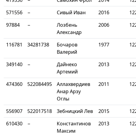
419536
−
Самохин Фрол
2014
12
571556
−
Сивый Иван
2016
12
97884
−
Лозбень
2006
12
Александр
116781
34281738
Бочаров
1977
12
Валерий
349140
−
Дайнеко
2013
12
Артемий
474360
522084495
Аллахвердиев
2011
12
Анар Арзу
Оглы
556907
522017518
Зебницкий Лев
2015
12
610430
−
Константинов
2013
12
Максим