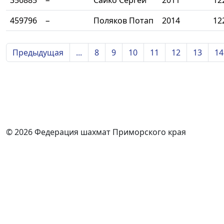
356885
−
Сайко Сергей
2011
12
459796
−
Поляков Потап
2014
12
Предыдущая
...
8
9
10
11
12
13
14
© 2026 Федерация шахмат Приморского края