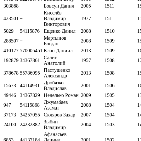
303868
−
Бовсун Данил
2005
1511
1
Киселёв
423501
−
Владимир
1977
1511
1
Викторович
5029
54115876
Ещенко Данил
2008
1510
1
Мартынов
288507
−
2008
1509
1
Богдан
410177
570005451
Клап Даниил
2013
1509
1
Салин
192879
34367861
1957
1508
1
Анатолий
Пастушенко
378678
55786995
2013
1508
1
Александр
Дробязко
15673
44114931
2001
1506
1
Владислав
49446
34367829
Неделько Роман
2009
1505
1
Джумабаев
947
54115868
2008
1504
1
Азамат
37173
34257055
Скляров Захар
2007
1504
1
Зыбин
24100
24232882
2004
1503
1
Владимир
Афанасьев
6853
44137184
Даниил
2001
1502
1