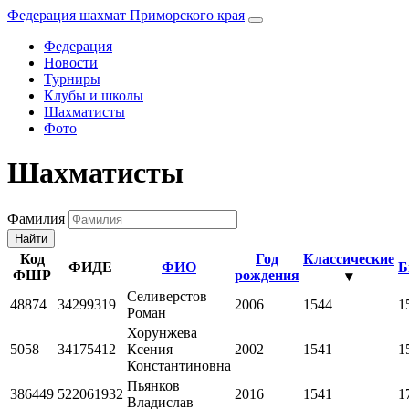
Федерация шахмат Приморского края
Федерация
Новости
Турниры
Клубы и школы
Шахматисты
Фото
Шахматисты
Фамилия
Найти
Код
Год
Классические
ФИДЕ
ФИО
Б
ФШР
рождения
▾
Селиверстов
48874
34299319
2006
1544
1
Роман
Хорунжева
5058
34175412
Ксения
2002
1541
1
Константиновна
Пьянков
386449
522061932
2016
1541
1
Владислав