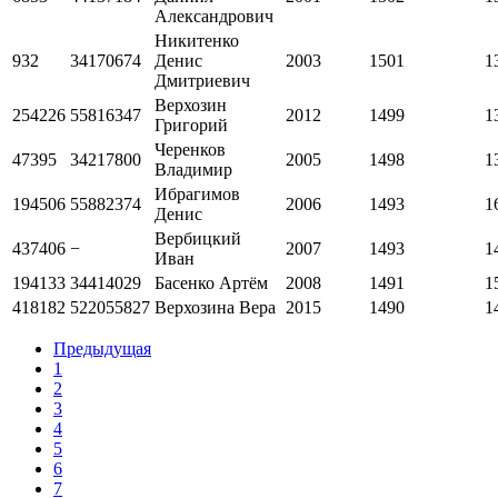
Александрович
Никитенко
932
34170674
Денис
2003
1501
1
Дмитриевич
Верхозин
254226
55816347
2012
1499
1
Григорий
Черенков
47395
34217800
2005
1498
1
Владимир
Ибрагимов
194506
55882374
2006
1493
1
Денис
Вербицкий
437406
−
2007
1493
1
Иван
194133
34414029
Басенко Артём
2008
1491
1
418182
522055827
Верхозина Вера
2015
1490
1
Предыдущая
1
2
3
4
5
6
7