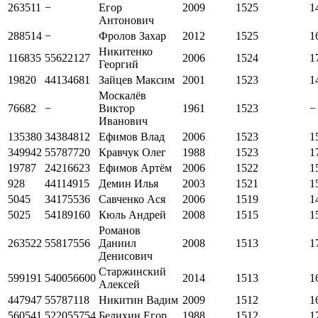
263511
−
Егор
2009
1525
1
Антонович
288514
−
Фролов Захар
2012
1525
1
Никитенко
116835
55622127
2006
1524
1
Георгий
19820
44134681
Зайцев Максим
2001
1523
1
Москалёв
76682
−
Виктор
1961
1523
−
Иванович
135380
34384812
Ефимов Влад
2006
1523
1
349942
55787720
Кравчук Олег
1988
1523
1
19787
24216623
Ефимов Артём
2006
1522
1
928
44114915
Демин Илья
2003
1521
1
5045
34175536
Савченко Ася
2006
1519
1
5025
54189160
Кюль Андрей
2008
1515
1
Романов
263522
55817556
Даниил
2008
1513
1
Денисович
Старжинский
599191
540056600
2014
1513
1
Алексей
447947
55787118
Никитин Вадим
2009
1512
1
560541
522055754
Белихин Егор
1988
1512
1