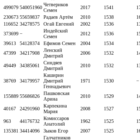
Четвериков
499079
540051960
2017
1541
1
Семен
230673
55659837
Радаев Артём
2010
1538
1
116652
34278575
Огай Евгений
2002
1536
1
Индейский
373699
−
2012
1536
1
Семен
39613
54128374
Ефимов Семен
2004
1534
1
Ленский
47399
34217908
2006
1532
1
Дмитрий
Синдяев
49449
34385061
2010
1532
1
Дмитрий
Каширин
38769
34179957
Дмитрий
1971
1530
−
Геннадьевич
Пашковская
155889
55686826
2010
1529
1
Арина
Карпекина
40167
24291960
2008
1527
1
Мария
Комиссаров
963
44176732
1962
1525
1
Анатолий
135381
34414096
Зыков Егор
2007
1525
1
Галчатников