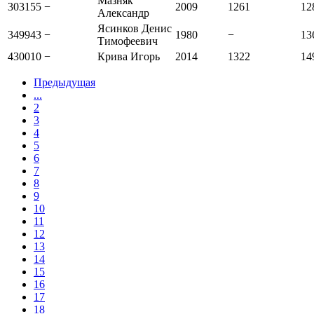
Мазняк
303155
−
2009
1261
12
Александр
Ясинков Денис
349943
−
1980
−
13
Тимофеевич
430010
−
Крива Игорь
2014
1322
14
Предыдущая
...
2
3
4
5
6
7
8
9
10
11
12
13
14
15
16
17
18