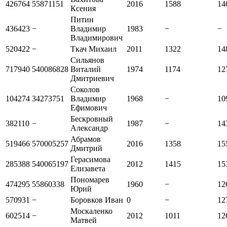
426764
55871151
2016
1588
14
Ксения
Питин
436423
−
Владимир
1983
−
−
Владимирович
520422
−
Ткач Михаил
2011
1322
14
Сильянов
717940
540086828
Виталий
1974
1174
12
Дмитриевич
Соколов
104274
34273751
Владимир
1968
−
10
Ефимович
Бескровный
382110
−
1987
−
14
Александр
Абрамов
519466
570005257
2016
1358
15
Дмитрий
Герасимова
285388
540065197
2012
1415
15
Елизавета
Пономарев
474295
55860338
1960
−
12
Юрий
570931
−
Боровков Иван
0
−
12
Москаленко
602514
−
2012
1011
12
Матвей