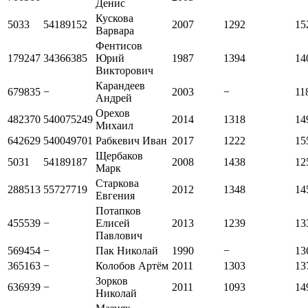
Денис
Кускова
5033
54189152
2007
1292
15
Варвара
Фентисов
179247
34366385
Юрий
1987
1394
14
Викторович
Карандеев
679835
−
2003
−
11
Андрей
Орехов
482370
540075249
2014
1318
14
Михаил
642629
540049701
Рабкевич Иван
2017
1222
15
Щербаков
5031
54189187
2008
1438
12
Марк
Старкова
288513
55727719
2012
1348
14
Евгения
Потапков
455539
−
Елисей
2013
1239
13
Павлович
569454
−
Пак Николай
1990
−
13
365163
−
Колобов Артём
2011
1303
13
Зорков
636939
−
2011
1093
14
Николай