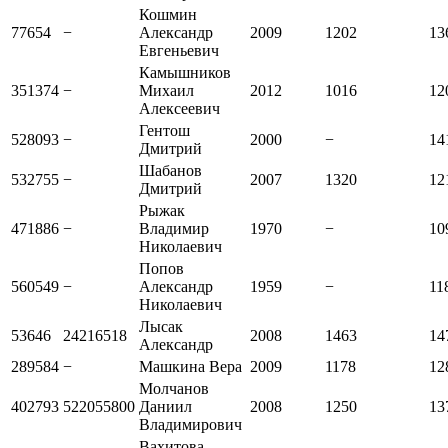
Кошмин
77654
−
Александр
2009
1202
13
Евгеньевич
Камышников
351374
−
Михаил
2012
1016
12
Алексеевич
Гентош
528093
−
2000
−
14
Дмитрий
Шабанов
532755
−
2007
1320
12
Дмитрий
Рыжак
471886
−
Владимир
1970
−
10
Николаевич
Попов
560549
−
Александр
1959
−
11
Николаевич
Лысак
53646
24216518
2008
1463
14
Александр
289584
−
Машкина Вера
2009
1178
12
Молчанов
402793
522055800
Даниил
2008
1250
13
Владимирович
Вахитова