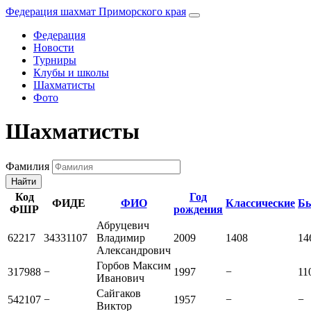
Федерация шахмат Приморского края
Федерация
Новости
Турниры
Клубы и школы
Шахматисты
Фото
Шахматисты
Фамилия
Найти
Код
Год
ФИДЕ
ФИО
Классические
Б
ФШР
рождения
Абруцевич
62217
34331107
Владимир
2009
1408
14
Александрович
Горбов Максим
317988
−
1997
−
11
Иванович
Сайгаков
542107
−
1957
−
−
Виктор