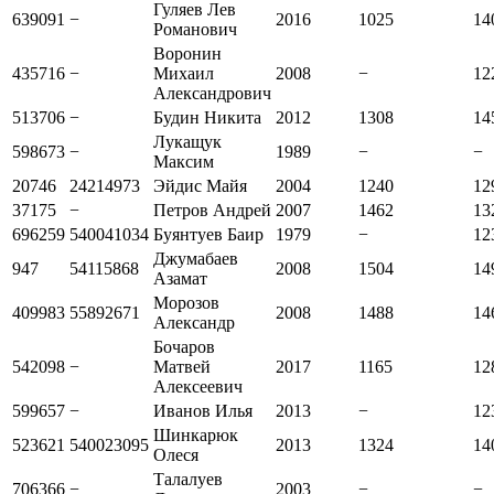
Гуляев Лев
639091
−
2016
1025
14
Романович
Воронин
435716
−
Михаил
2008
−
12
Александрович
513706
−
Будин Никита
2012
1308
14
Лукащук
598673
−
1989
−
−
Максим
20746
24214973
Эйдис Майя
2004
1240
12
37175
−
Петров Андрей
2007
1462
13
696259
540041034
Буянтуев Баир
1979
−
12
Джумабаев
947
54115868
2008
1504
14
Азамат
Морозов
409983
55892671
2008
1488
14
Александр
Бочаров
542098
−
Матвей
2017
1165
12
Алексеевич
599657
−
Иванов Илья
2013
−
12
Шинкарюк
523621
540023095
2013
1324
14
Олеся
Талалуев
706366
−
2003
−
−