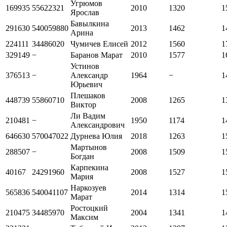
Угрюмов
169935
55622321
2010
1320
1
Ярослав
Бавылкина
291630
540059880
2013
1462
1
Арина
224111
34486020
Чумичев Елисей
2012
1560
1
329149
−
Баранов Марат
2010
1577
1
Устинов
376513
−
Александр
1964
−
1
Юрьевич
Плешаков
448739
55860710
2008
1265
1
Виктор
Ли Вадим
210481
−
1950
1174
1
Александрович
646630
570047022
Дурнева Юлия
2018
1263
1
Мартынов
288507
−
2008
1509
1
Богдан
Карпекина
40167
24291960
2008
1527
1
Мария
Наркозуев
565836
540041107
2014
1314
1
Марат
Ростоцкий
210475
34485970
2004
1341
1
Максим