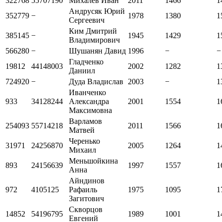
322768
55707190
Михалев Иван
2011
1466
1
Андрусяк Юрий
352779
−
1978
1380
1
Сергеевич
Ким Дмитрий
385145
−
1945
1429
1
Владимирович
566280
−
Шушанян Давид
1996
−
−
Гладченко
19812
44148003
2002
1282
1
Даниил
724920
−
Дуда Владислав
2003
−
1
Иванченко
933
34128244
Александра
2001
1554
1
Максимовна
Варламов
254093
55714218
2011
1566
1
Матвей
Черенько
31971
24256870
2005
1264
1
Михаил
Меньшойкина
893
24156639
1997
1557
1
Анна
Айндинов
972
4105125
Рафаиль
1975
1095
1
Загитович
Скворцов
14852
54196795
1989
1001
1
Евгений