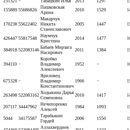
231321
−
Табацкий Илья
2013
1297
1
Пашковская
155889
55686826
2010
1529
1
Арина
Макарчук
170238
55622402
Никита
2005
1447
1
Станиславович
Наумчук
426447
55817548
2014
1477
1
Кристина
Бабаев Мирзага
384918
522083146
2011
1384
1
Насирович
Коробко
394110
−
Владимир
1952
−
1
Алексеевич
Яриловец
675328
−
Владимир
1966
−
1
Константинович
Ходыкина Дарья
263498
522083162
2010
1417
1
Семеновна
Нечипоренко
207117
34447962
1984
1093
1
Алексей
Тарабыкин
5044
34175587
2006
1550
1
Гордей
Аллахвердиев
474360
522084495
2011
1223
1