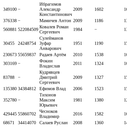
Ибрагимов
349100
−
Александр
2009
1602
1
Константинович
376338
−
Мамичев Антон
2009
1186
1
Ковалев Роман
560881
522084509
1984
−
1
Сергеевич
Сулейманов
30455
24248754
Зуфар
1951
1190
1
Анварович
230673
55659837
Радаев Артём
2010
1538
1
Фокин
303169
−
2011
1324
1
Владислав
Кудрявцев
83788
−
Дмитрий
2009
1327
1
Сергеевич
135380
34384812
Ефимов Влад
2006
1523
1
Тихонов
352780
−
Максим
1981
1380
1
Юрьевич
Чесноков
429445
55860702
2016
1582
1
Владимир
68671
34414070
Салаев Руслан
2008
1360
1