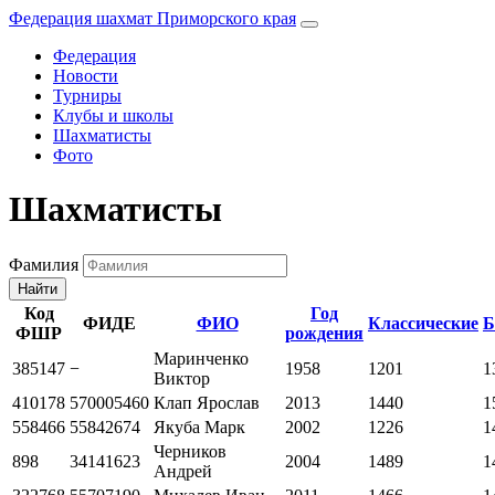
Федерация шахмат Приморского края
Федерация
Новости
Турниры
Клубы и школы
Шахматисты
Фото
Шахматисты
Фамилия
Найти
Код
Год
ФИДЕ
ФИО
Классические
Б
ФШР
рождения
Маринченко
385147
−
1958
1201
1
Виктор
410178
570005460
Клап Ярослав
2013
1440
1
558466
55842674
Якуба Марк
2002
1226
1
Черников
898
34141623
2004
1489
1
Андрей