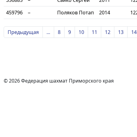
356885
−
Сайко Сергей
2011
12
459796
−
Поляков Потап
2014
12
Предыдущая
...
8
9
10
11
12
13
14
© 2026 Федерация шахмат Приморского края