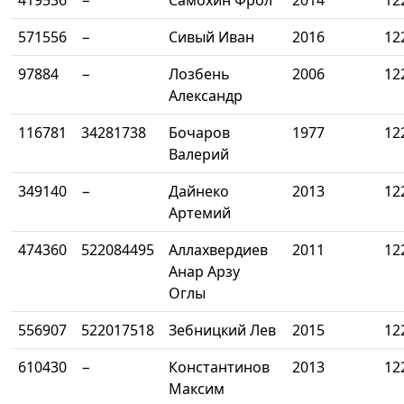
419536
−
Самохин Фрол
2014
12
571556
−
Сивый Иван
2016
12
97884
−
Лозбень
2006
12
Александр
116781
34281738
Бочаров
1977
12
Валерий
349140
−
Дайнеко
2013
12
Артемий
474360
522084495
Аллахвердиев
2011
12
Анар Арзу
Оглы
556907
522017518
Зебницкий Лев
2015
12
610430
−
Константинов
2013
12
Максим